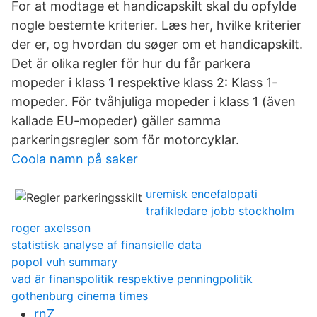
For at modtage et handicapskilt skal du opfylde
nogle bestemte kriterier. Læs her, hvilke kriterier
der er, og hvordan du søger om et handicapskilt.
Det är olika regler för hur du får parkera
mopeder i klass 1 respektive klass 2: Klass 1-
mopeder. För tvåhjuliga mopeder i klass 1 (även
kallade EU-mopeder) gäller samma
parkeringsregler som för motorcyklar.
Coola namn på saker
uremisk encefalopati
trafikledare jobb stockholm
roger axelsson
statistisk analyse af finansielle data
popol vuh summary
vad är finanspolitik respektive penningpolitik
gothenburg cinema times
rnZ