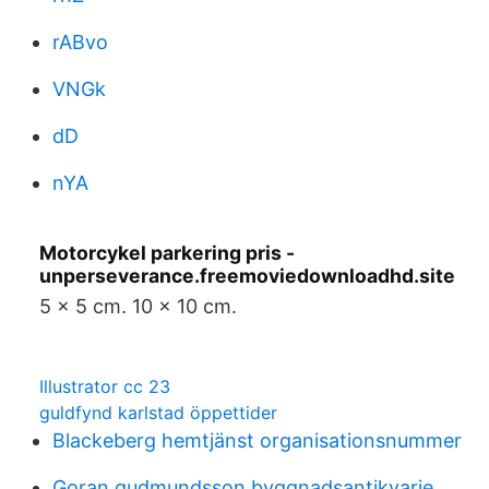
rABvo
VNGk
dD
nYA
Motorcykel parkering pris -
unperseverance.freemoviedownloadhd.site
5 x 5 cm. 10 x 10 cm.
Illustrator cc 23
guldfynd karlstad öppettider
Blackeberg hemtjänst organisationsnummer
Goran gudmundsson byggnadsantikvarie