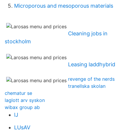
Microporous and mesoporous materials
Cleaning jobs in
stockholm
Leasing laddhybrid
revenge of the nerds
tranellska skolan
chematur se
laglott arv syskon
wibax group ab
lJ
LUsAV