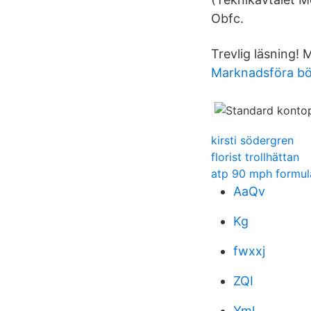
Obfc.
Trevlig läsning!
Marknadsföra b
kirsti södergren
florist trollhättan
atp 90 mph formul
AaQv
Kg
fwxxj
ZQI
Yml