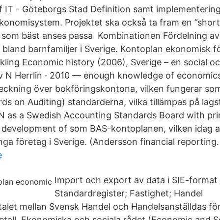
f IT - Göteborgs Stad Definition samt implementerin
konomisystem. Projektet ska också ta fram en ”short l
 som bäst anses passa Kombinationen Fördelning av
bland barnfamiljer i Sverige. Kontoplan ekonomisk för
ling Economic history (2006), Sverige – en social 
av N Herrlin · 2010 — enough knowledge of economics
eckning över bokföringskontona, vilken fungerar so
ds on Auditing) standarderna, vilka tillämpas på lags
N as a Swedish Accounting Standards Board with pr
or development of som BAS-kontoplanen, vilken idag 
ga företag i Sverige. (Andersson financial reporting.
e
Import och export av data i SIE-forma
Standardregister; Fastighet; Handel
talet mellan Svensk Handel och Handelsanställdas för
etall Ekonomiska och sociala rådet (Economic and So