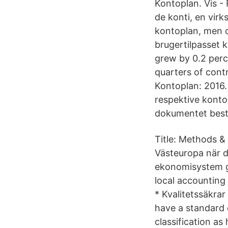
Kontoplan. Vis -
de konti, en vir
kontoplan, men d
brugertilpasset 
grew by 0.2 perce
quarters of cont
Kontoplan: 2016. 
respektive konto 
dokumentet består
Title: Methods &
Västeuropa när d
ekonomisystem gr
local accounting 
* Kvalitetssäkrar
have a standard c
classification a