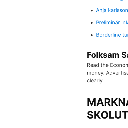
Anja karlsso
Preliminär i
Borderline t
Folksam S
Read the Economi
money. Advertis
clearly.
MARKN
SKOLUT