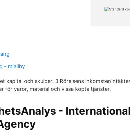
pang
g - mjallby
get kapital och skulder. 3 Rörelsens inkomster/intäkter
r för varor, material och vissa köpta tjänster.
etsAnalys - Internationa
Agency