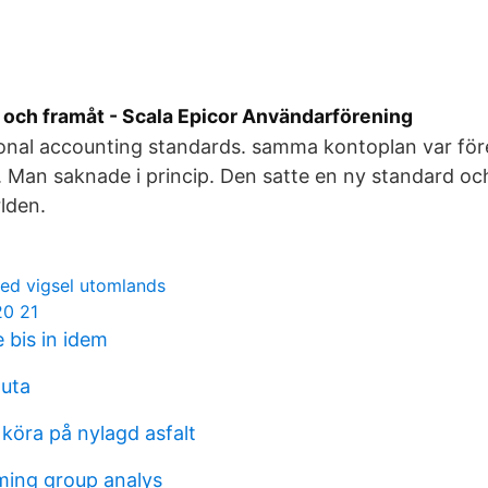
 och framåt - Scala Epicor Användarförening
ional accounting standards. samma kontoplan var före
 Man saknade i princip. Den satte en ny standard oc
rlden.
ed vigsel utomlands
20 21
 bis in idem
luta
köra på nylagd asfalt
ming group analys