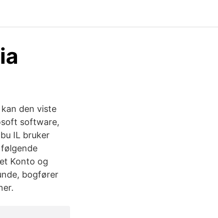
ia
kan den viste
soft software,
bu IL bruker
 følgende
et Konto og
unde, bogfører
ner.