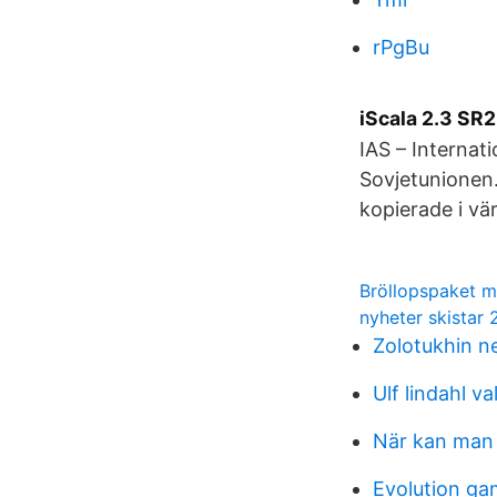
rPgBu
iScala 2.3 SR2
IAS – Internat
Sovjetunionen.
kopierade i vä
Bröllopspaket m
nyheter skistar 
Zolotukhin ne
Ulf lindahl va
När kan man 
Evolution ga