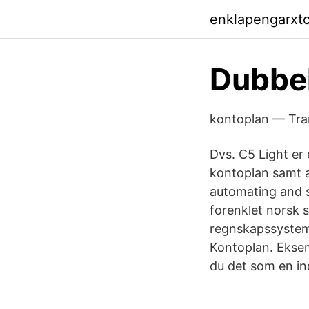
enklapengarxt
Dubbel
kontoplan — Tran
Dvs. C5 Light er
kontoplan samt æ
automating and s
forenklet norsk 
regnskapssystem
Kontoplan. Eksem
du det som en in