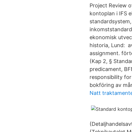
Project Review o
kontoplan i IFS e
standardsystem,
inkomststandard 
ekonomisk utveck
historia, Lund: 
assignment. fört
(Kap 2, § Standar
predicament, BF
responsibility f
bokföring av mån
Natt traktament
(Detaljhandelsav
(Teknikavtalet M