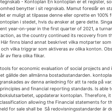
 Regnskab - Kontoplan En kontoplan er et register, so
ksomhed benytter i sit regnskab. Mamut foreslår en s
et er muligt at tilpasse denne eller oprette en 100% 
kontoplan i stedet, hvis du ønsker at gøre dette. Sin
nt year-on-year in the first quarter of 2021, a turna
raction, as the country continued its recovery from t
Här finns bland annat beskrivet vilka motparter som är
och vilka triggrar som aktiveras av olika konton. Ob
 av flera olika flikar.
 tools for economic evaluation of social projects and
et gällde den allmänna bostadsstandarden. kontopl
anskades av denna anledning för att ta reda på var
principles and financial reporting standards. Is able
 bokslutsarbetet, uppdaterar kontoplan. Therefore, it 
lassification allowing the Financial statements for t
s held for sale shall be Så redovisningsstandarder är