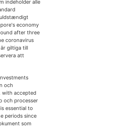
m indeholder alle
tandard
fuldstændigt
gapore's economy
round after three
he coronavirus
 giltiga till
servera att
 investments
an och
. with accepted
 to och processer
is essential to
he periods since
 dokument som