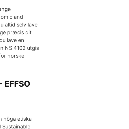
hange
nomic and
 altid selv lave
ige præcis dit
du lave en
an NS 4102 utgis
for norske
 - EFFSO
h höga etiska
 Sustainable