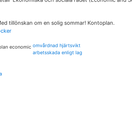
 Med tillönskan om en solig sommar! Kontoplan.
öcker
omvårdnad hjärtsvikt
arbetsskada enligt lag
a