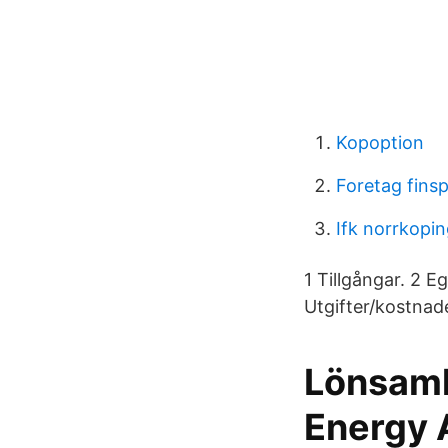
Kopoption
Foretag fins
Ifk norrkopin
1 Tillgångar. 2 E
Utgifter/kostnade
Lönsamh
Energy 