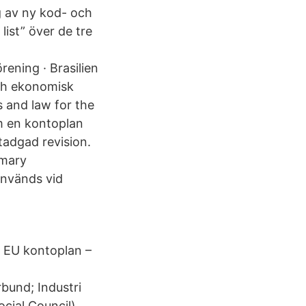
g av ny kod- och
ist” över de tre
ening · Brasilien
och ekonomisk
 and law for the
m en kontoplan
tadgad revision.
imary
används vid
t EU kontoplan –
bund; Industri
cial Council).