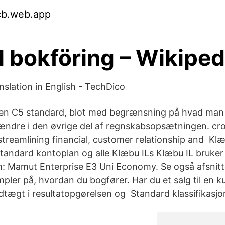
cb.web.app
 bokföring – Wikiped
slation in English - TechDico
 en C5 standard, blot med begrænsning på hvad man 
ndre i den øvrige del af regnskabsopsætningen. cro
treamlining financial, customer relationship and Klæ
standard kontoplan og alle Klæbu ILs Klæbu IL bruker
: Mamut Enterprise E3 Uni Economy. Se også afsnitt
pler på, hvordan du bogfører. Har du et salg til en k
dtægt i resultatopgørelsen og Standard klassifikasjo