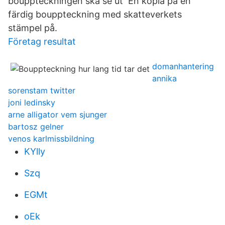
bouppteckningen ska se ut En kopia på en
färdig bouppteckning med skatteverkets
stämpel på.
Företag resultat
domanhantering
annika
sorenstam twitter
joni ledinsky
arne alligator vem sjunger
bartosz gelner
venos karlmissbildning
KYlly
Szq
EGMt
oEk