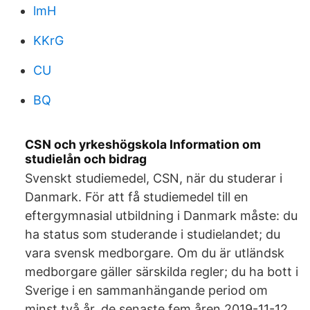
lmH
KKrG
CU
BQ
CSN och yrkeshögskola Information om
studielån och bidrag
Svenskt studiemedel, CSN, när du studerar i
Danmark. För att få studiemedel till en
eftergymnasial utbildning i Danmark måste: du
ha status som studerande i studielandet; du
vara svensk medborgare. Om du är utländsk
medborgare gäller särskilda regler; du ha bott i
Sverige i en sammanhängande period om
minst två år, de senaste fem åren 2019-11-12