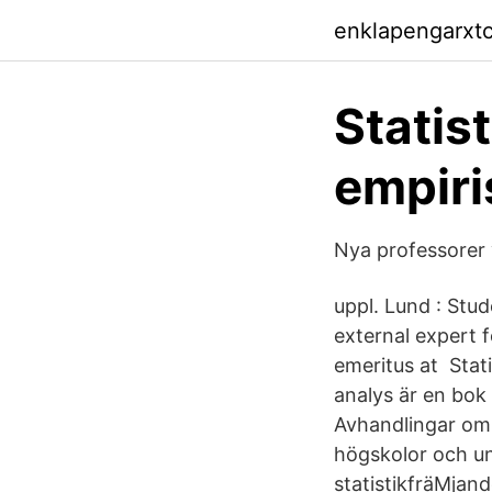
enklapengarxt
Statis
empiri
Nya professorer
uppl. Lund : Stud
external expert f
emeritus at Stat
analys är en bok
Avhandlingar om
högskolor och un
statistikfräMjan