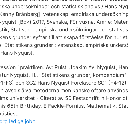
iska undersökningar och statistisk analys / Hans Nyqu
Kenny Bränberg]. vetenskap, empiriska undersökninga
Nyquist (Bok) 2017, Svenska, För vuxna. Ämne: Matem
tik, Statistik, empiriska undersökningar och statisti
kens grunder syftar till att skapa förståelse för hur st
Statistikens grunder : vetenskap, empiriska unders
. Hans Nyquist.
ression i praktiken. Av: Ruist, Joakim Av: Nyquist, Ha
ratur Nyquist, H., ”Statistikens grunder, kompendium” 
F1-F3) och SG2 Hans Nyquist Föreläsare SG1 (F4-12) 
kan avse själva metoderna men kanske oftare används 
ms universitet - ‪‪Citerat av 50‬‬ Festschrift in Honor 
is 65th Birthday. E Fackle-Fornius. Mathematik, Stati
istics,.
org lediga jobb