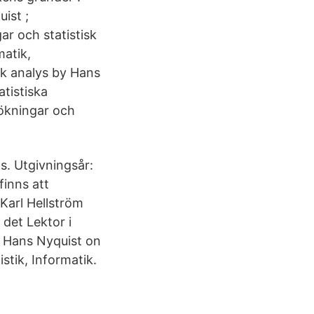
ist ;
r och statistisk
atik,
sk analys by Hans
atistiska
ökningar och
ns. Utgivningsår:
finns att
Karl Hellström
det Lektor i
of Hans Nyquist on
stik, Informatik.