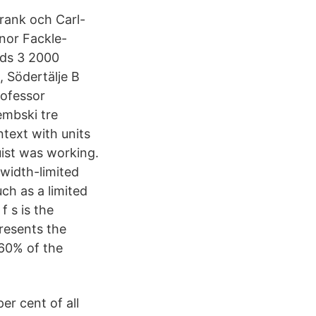
rank och Carl-
nor Fackle-
lads 3 2000
, Södertälje B
rofessor
embski tre
ntext with units
uist was working.
dwidth-limited
ch as a limited
f s is the
resents the
 60% of the
er cent of all