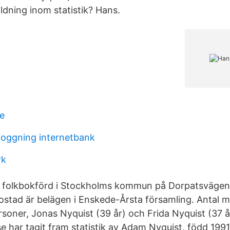
ldning inom statistik? Hans.
e
oggning internetbank
rk
r folkbokförd i Stockholms kommun på Dorpatsvägen 
stad är belägen i Enskede-Årsta församling. Antal m
rsoner, Jonas Nyquist (39 år) och Frida Nyquist (37 å
e har tagit fram statistik av Adam Nyquist, född 199