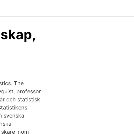
nskap,
stics. The
yquist, professor
r och statistisk
Statistikens
n svenska
enska
orskare inom