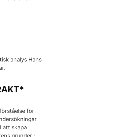
tisk analys Hans
ar.
FRAKT*
förståelse för
undersökningar
l att skapa
kens grunder :