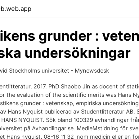
cb.web.app
tikens grunder : vete
ska undersökningar
 vid Stockholms universitet - Mynewsdesk
entlitteratur, 2017. PhD Shaobo Jin as docent of stati
or the evaluation of the scientific merits was Hans N
istikens grunder : vetenskap, empiriska undersökninga
 av Hans Nyquist publicerad av Studentlitteratur AB. 
 HANS NYQUIST. Sök bland 100329 avhandlingar frå
iversitet på Avhandlingar.se. MedleMstidning för sv
det Hans nyquist, 08-16 11 32 inom medicin eller en f