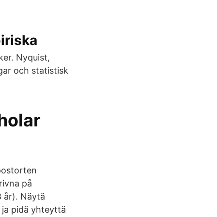
iriska
ker. Nyquist,
ar och statistisk
holar‬
postorten
rivna på
 år). Näytä
 ja pidä yhteyttä