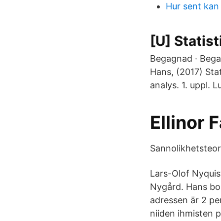
Hur sent kan
[U] Statis
Begagnad · Begagn
Hans, (2017) Sta
analys. 1. uppl. L
‪Ellinor 
Sannolikhetsteor
Lars-Olof Nyquist
Nygård. Hans bos
adressen är 2 per
niiden ihmisten p