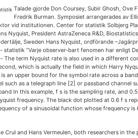
Talade gjorde Don Coursey, Subir Ghosh, Ove F
Fredrik Burman. Symposiet arrangerades av Elli
ktor vid institutionen. Center for statistik Solbjerg P
ns Nyquist, President AstraZeneca R&D, Biostatistics
dertälje, Sweden Hans Nyquist, ordförande –Jagärp
k- statistik ”Varje observer-bart fenomen har enligt D
- The term Nyquist rate is also used in a different co
econd, which is actually the field in which Harry Nyq
it is an upper bound for the symbol rate across a ban
 such as a telegraph line [2] or passband channel su
and In this example, f s is the sampling rate, and 0.5 
quist frequency. The black dot plotted at 0.6 f s rep
equency of a sinusoidal function whose frequency is
e Crul and Hans Vermeulen, both researchers in the p