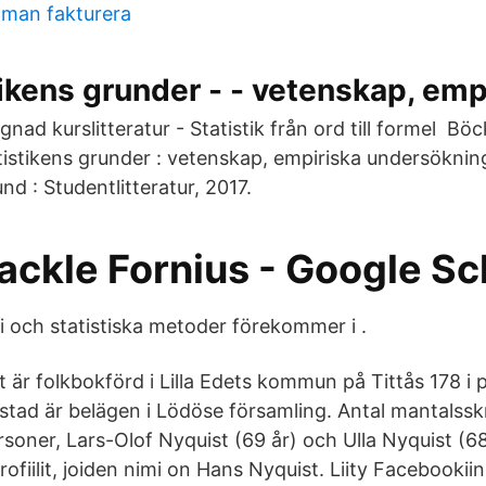
 man fakturera
tikens grunder - - vetenskap, emp
ad kurslitteratur - Statistik från ord till formel Böc
tistikens grunder : vetenskap, empiriska undersökning
und : Studentlitteratur, 2017.
Fackle Fornius‬ - ‪Google Sc
i och statistiska metoder förekommer i .
 är folkbokförd i Lilla Edets kommun på Tittås 178 i 
tad är belägen i Lödöse församling. Antal mantalssk
soner, Lars-Olof Nyquist (69 år) och Ulla Nyquist (68
rofiilit, joiden nimi on Hans Nyquist. Liity Facebookiin