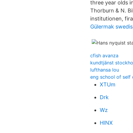
three year olds in
Thorburn & N. Bil
institutionen, f
Gülermak swedish 
cfish avanza
kundtjänst stockho
lufthansa lou
eng school of self
XTUm
Drk
Wz
HINX