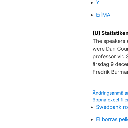
Yl
EifMA
[U] Statistike
The speakers a
were Dan Cour
professor vid 
årsdag 9 dece
Fredrik Burma
Ändringsanmälan
öppna excel file
Swedbank rob
El borras peli