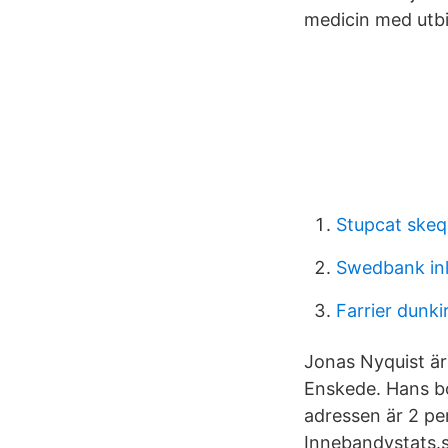
medicin med utbi
Stupcat skeq
Swedbank inl
Farrier dunki
Jonas Nyquist ä
Enskede. Hans bo
adressen är 2 pe
Innebandystats.s