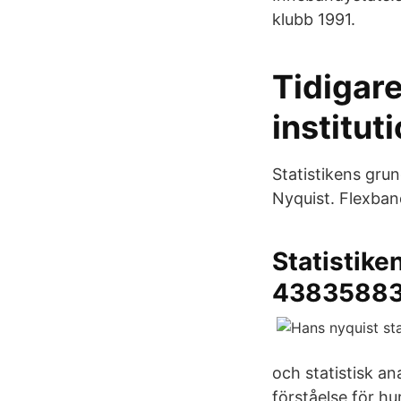
klubb 1991.
Tidigare
institut
Statistikens gru
Nyquist. Flexban
Statistike
4383588
och statistisk an
förståelse för hu