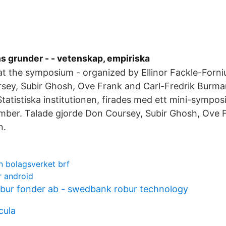
ns grunder - - vetenskap, empiriska
t the symposium - organized by Ellinor Fackle-Fornius
sey, Subir Ghosh, Ove Frank and Carl-Fredrik Burma
Statistiska institutionen, firades med ett mini-sympos
mber. Talade gjorde Don Coursey, Subir Ghosh, Ove F
n.
 bolagsverket brf
r android
ur fonder ab - swedbank robur technology
cula