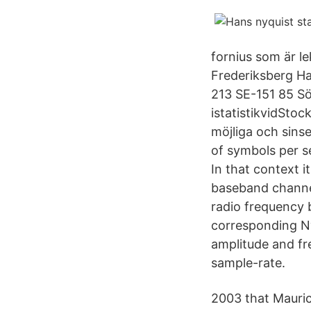
fornius som är le
Frederiksberg Ha
213 SE-151 85 Sö
istatistikvidStoc
möjliga och sinse
of symbols per s
In that context 
baseband channel
radio frequency b
corresponding Ny
amplitude and fr
sample-rate.
2003 that Mauric