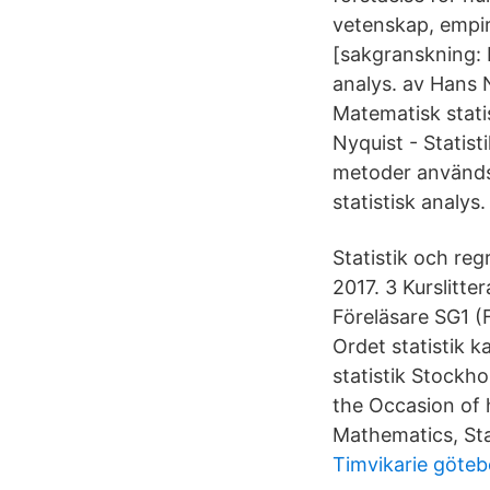
vetenskap, empir
[sakgranskning: 
analys. av Hans 
Matematisk statis
Nyquist - Statisti
metoder används 
statistisk analys
Statistik och reg
2017. 3 Kurslitte
Föreläsare SG1 (
Ordet statistik 
statistik Stockhol
the Occasion of h
Mathematics, Stat
Timvikarie göteb